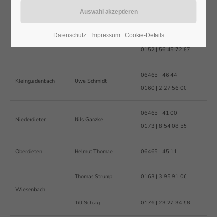
Bernhard Appel
0170 | 5 50 47 50
Datenschutz
Impressum
Cookie-Details
06465 | 71 24
Breidenbach
Klaus Wagner
0152 | 56 45 72 87
06465 | 46 44
Kleingladenbach
Uwe Schmidt
0160 | 2 27 56 00
06465 | 41 00
Niederdieten
Nils Ganzke
0173 | 8 54 08 55
Oberdieten
Helmut Thomae
06465 | 45 11
Thomas Strump
0163 | 3 95 91 06
Wiesenbach
Till Schlag
0176 | 23 27 34 58