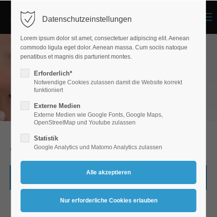
Menu
Datenschutzeinstellungen
Lorem ipsum dolor sit amet, consectetuer adipiscing elit. Aenean
commodo ligula eget dolor. Aenean massa. Cum sociis natoque
penatibus et magnis dis parturient montes.
Erforderlich*
Notwendige Cookies zulassen damit die Website korrekt
funktioniert
Externe Medien
Externe Medien wie Google Fonts, Google Maps,
OpenStreetMap und Youtube zulassen
Statistik
Google Analytics und Matomo Analytics zulassen
Wildunfälle
Ortsteil
Ansprechpartner
Kontaktdaten
Dr. Martin Lücke
0178 | 5 34 21 01
Achenbach