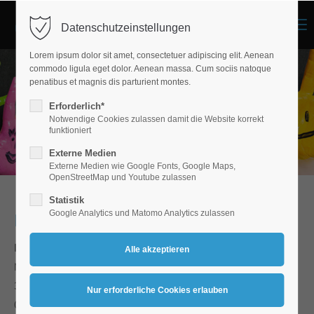
Menu
Datenschutzeinstellungen
Lorem ipsum dolor sit amet, consectetuer adipiscing elit. Aenean
commodo ligula eget dolor. Aenean massa. Cum sociis natoque
penatibus et magnis dis parturient montes.
Erforderlich*
Notwendige Cookies zulassen damit die Website korrekt
funktioniert
Externe Medien
Externe Medien wie Google Fonts, Google Maps,
OpenStreetMap und Youtube zulassen
Statistik
Google Analytics und Matomo Analytics zulassen
Kindertagesstätten
Kinder- und Familienhaus Maia
Breidenbach
Marburger Straße 22 - 24
35236 Breidenbach
06465 | 70 10